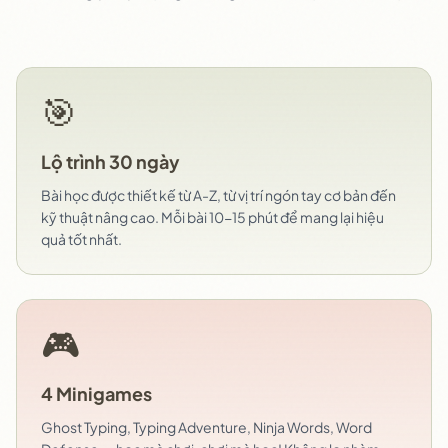
🎯
Lộ trình 30 ngày
Bài học được thiết kế từ A-Z, từ vị trí ngón tay cơ bản đến
kỹ thuật nâng cao. Mỗi bài 10-15 phút để mang lại hiệu
quả tốt nhất.
🎮
4 Minigames
Ghost Typing, Typing Adventure, Ninja Words, Word