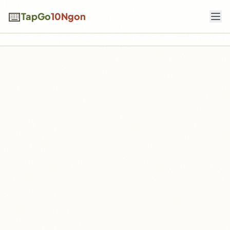
Chuyển đến nội dung chính
⌨️
TapGo
10Ngon
⚡ Test Tốc Độ
🏆 Bảng Xếp Hạng
Đăng nhập