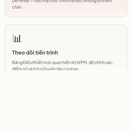
Defense — học mà chơi, chơi mà học! Không lo nhàm
chán.
📊
Theo dõi tiến trình
Bảng Điều Khiển trực quan hiển thị WPM, độ chính xác,
điểm số và lịch sử luyện tập của bạn.
🏆
Bảng xếp hạng
Cạnh tranh lành mạnh với cộng đồng luyện gõ phím. Xếp
hạng dựa trên tốc độ WPM thực tế, điểm số minigame và